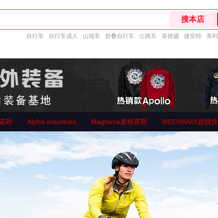
自行车
自行车成人
山地车
折叠自行车
公路车
喜德盛
捷安特
美利
美诺时
Alpha industries
Magforce麦格霍斯
MECHANIX超级