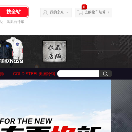
0
我的京东
去购物车结算
达
凤凰自行车
技师
COLD STEEL美国冷钢