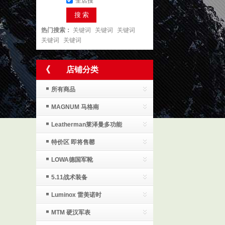
全店搜
搜 索
热门搜索：
关键词
关键词
关键词
关键词
关键词
《
店铺分类
所有商品
MAGNUM 马格南
Leatherman莱泽曼多功能
工具
特价区 即将售罄
LOWA德国军靴
5.11战术装备
Luminox 雷美诺时
MTM 硬汉军表